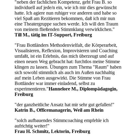
"neben der fachlichen Kompetenz, geht Frau B. so
individuell auf jede/n ein, wie ich mir dies gewünscht
hatte. Ich agiere nun ruhiger vor anderen und habe so
viel Spaß am Rezitieren bekommen, daß ich mir nun
eine Theatergruppe suchen werde. Ich will den Traum
von meinem fließenden Stimmklang verwirklichen."
Till M., tätig im IT-Support, Freiburg
"Frau Bottländers Methodenvielfalt, die Körperarbeit,
Visualisieren, Reflexion, Improvisieren und Coaching
umfaßt, ist ein Erlebnis, das mich überzeugt und auf
einen neuen Weg gebracht hat: furchtlos meine Stimme
klingen zu lassen. Übungen zum Thema "Raum" haben
sich sowohl stimmlich als auch im Außen nachhaltig
auf mein Leben ausgewirkt. Die Stimme von Frau
Bottländer war immer einladend, selbst zu
experimentieren."
Hannelore M., Diplompädagogin,
Freiburg
"der ganzheitliche Ansatz hat mir sehr gut gefallen!"
Katrin B., Officemanagerin, Weil am Rhein
"solch aufbauendes Stimmcoaching empfehle ich
aufrichtig weiter!"
Frau H. Schmitz, Lektorin, Freiburg