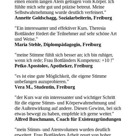
einen enorm langen Atem getragen vom Körper. Ich
fühlte mich sehr gut und präzise betreut. Meine
Selbstwahrnehmung wurde deutlich verfeinert."
Annette Goldschagg, Sozialarbeiterin, Freiburg
"Ein interessanter und effektiver Kurs. Theresia
Bottländer fördert die Teilnehmer auf sehr schöne Art
und Weise."
Maria Stehle, Diplompädagogin, Freiburg
"meine Stimme fühlt sich besser an; ich bin ruhiger,
wenn ich rede; Frau Bottländers Kompetenz: +10 !"
Petko Apostolov, Apotheker, Freiburg
"es ist eine gute Möglichkeit, die eigene Stimme
unbefangen auzuprobieren."
Vera M., Studentin, Freiburg
"der Kurs war ein interessanter und wichtiger Schritt
für die eigene Stimm- und Körperwahrnehmung und
die Außenwirkung auf andere. Diesen Gewinn, bei sich
etwas bewegt zu haben, empfehle ich gerne weiter."
Alfred Buschmann, Coach für Existenzgründungen
"mein Stimm- und Atemvolumen wurden deutlich
erweitert. Frau Bottländers Arbeit zeugt von hoher