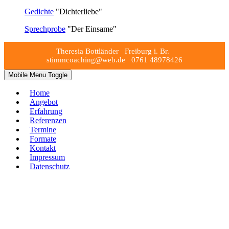
Gedichte
"Dichterliebe"
Sprechprobe
"Der Einsame"
Theresia Bottländer Freiburg i. Br.
stimmcoaching@web.de 0761 48978426
Mobile Menu Toggle
Home
Angebot
Erfahrung
Referenzen
Termine
Formate
Kontakt
Impressum
Datenschutz