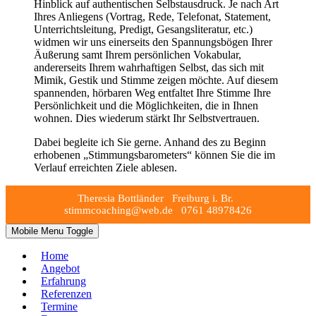
Hinblick auf authentischen Selbstausdruck. Je nach Art
Ihres Anliegens (Vortrag, Rede, Telefonat, Statement,
Unterrichtsleitung, Predigt, Gesangsliteratur, etc.)
widmen wir uns einerseits den Spannungsbögen Ihrer
Äußerung samt Ihrem persönlichen Vokabular,
andererseits Ihrem wahrhaftigen Selbst, das sich mit
Mimik, Gestik und Stimme zeigen möchte. Auf diesem
spannenden, hörbaren Weg entfaltet Ihre Stimme Ihre
Persönlichkeit und die Möglichkeiten, die in Ihnen
wohnen. Dies wiederum stärkt Ihr Selbstvertrauen.
Dabei begleite ich Sie gerne. Anhand des zu Beginn
erhobenen „Stimmungsbarometers“ können Sie die im
Verlauf erreichten Ziele ablesen.
Theresia Bottländer Freiburg i. Br.
stimmcoaching@web.de 0761 48978426
Mobile Menu Toggle
Home
Angebot
Erfahrung
Referenzen
Termine